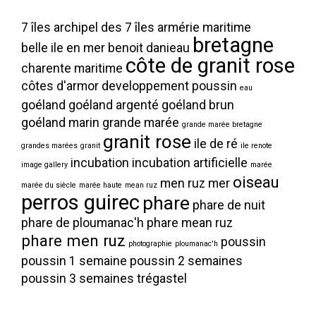
7 îles
archipel des 7 îles
armérie maritime
bretagne
belle ile en mer
benoit danieau
côte de granit rose
charente maritime
côtes d'armor
developpement poussin
eau
goéland
goéland argenté
goéland brun
goéland marin
grande marée
grande marée bretagne
granit rose
ile de ré
grandes marées
granit
ile renote
incubation
incubation artificielle
image gallery
marée
oiseau
men ruz
mer
marée du siècle
marée haute
mean ruz
perros guirec
phare
phare de nuit
phare de ploumanac'h
phare mean ruz
phare men ruz
poussin
photographie
ploumanac'h
poussin 1 semaine
poussin 2 semaines
poussin 3 semaines
trégastel