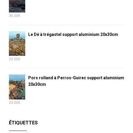
36.00
€
Le Dé à trégastel support aluminium 20x30cm
23.00
€
Pors rolland à Perros-Guirec support aluminium
20x30cm
23.00
€
ÉTIQUETTES