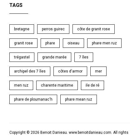
TAGS
bretagne
perros guirec
côte de granit rose
granit rose
phare
oiseau
phare men ruz
trégastel
grande marée
7 îles
archipel des 7 îles
côtes d'armor
mer
men ruz
charente maritime
ile de ré
phare de ploumanac'h
phare mean ruz
Copyright © 2026 Benoit Danieau. www.benoitdanieau.com. All rights