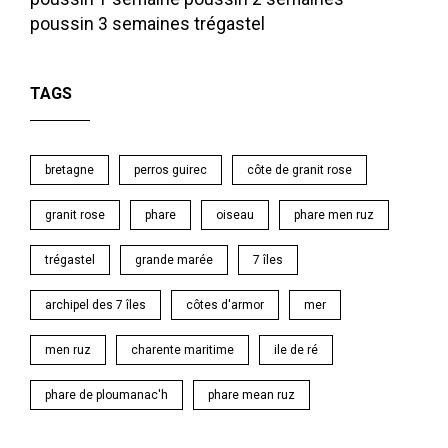
poussin 3 semaines
trégastel
TAGS
bretagne
perros guirec
côte de granit rose
granit rose
phare
oiseau
phare men ruz
trégastel
grande marée
7 îles
archipel des 7 îles
côtes d'armor
mer
men ruz
charente maritime
ile de ré
phare de ploumanac'h
phare mean ruz