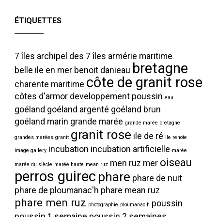
ÉTIQUETTES
7 îles
archipel des 7 îles
armérie maritime
bretagne
belle ile en mer
benoit danieau
côte de granit rose
charente maritime
côtes d'armor
developpement poussin
eau
goéland
goéland argenté
goéland brun
goéland marin
grande marée
grande marée bretagne
granit rose
ile de ré
grandes marées
granit
ile renote
incubation
incubation artificielle
image gallery
marée
oiseau
men ruz
mer
marée du siècle
marée haute
mean ruz
perros guirec
phare
phare de nuit
phare de ploumanac'h
phare mean ruz
phare men ruz
poussin
photographie
ploumanac'h
poussin 1 semaine
poussin 2 semaines