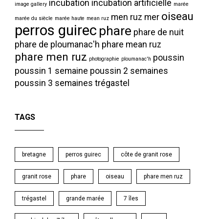
incubation
incubation artificielle
image gallery
marée
oiseau
men ruz
mer
marée du siècle
marée haute
mean ruz
perros guirec
phare
phare de nuit
phare de ploumanac'h
phare mean ruz
phare men ruz
poussin
photographie
ploumanac'h
poussin 1 semaine
poussin 2 semaines
poussin 3 semaines
trégastel
TAGS
bretagne
perros guirec
côte de granit rose
granit rose
phare
oiseau
phare men ruz
trégastel
grande marée
7 îles