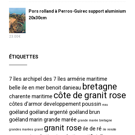
Pors rolland à Perros-Guirec support aluminium
20x30cm
23.00
€
ÉTIQUETTES
7 îles
archipel des 7 îles
armérie maritime
bretagne
belle ile en mer
benoit danieau
côte de granit rose
charente maritime
côtes d'armor
developpement poussin
eau
goéland
goéland argenté
goéland brun
goéland marin
grande marée
grande marée bretagne
granit rose
ile de ré
grandes marées
granit
ile renote