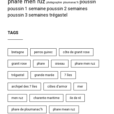
phare men ruz
poussin
photographie
ploumanac'h
poussin 1 semaine
poussin 2 semaines
poussin 3 semaines
trégastel
TAGS
bretagne
perros guirec
côte de granit rose
granit rose
phare
oiseau
phare men ruz
trégastel
grande marée
7 îles
archipel des 7 îles
côtes d'armor
mer
men ruz
charente maritime
ile de ré
phare de ploumanac'h
phare mean ruz