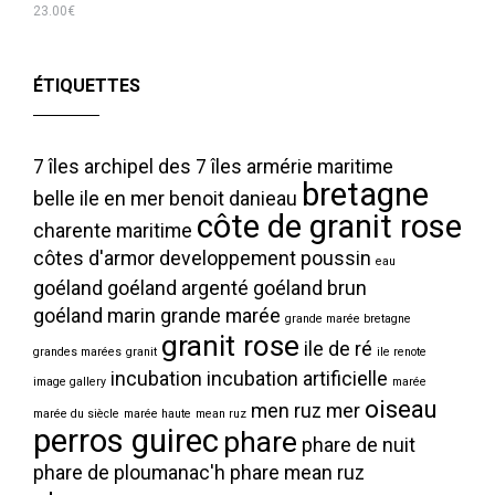
23.00
€
ÉTIQUETTES
7 îles
archipel des 7 îles
armérie maritime
bretagne
belle ile en mer
benoit danieau
côte de granit rose
charente maritime
côtes d'armor
developpement poussin
eau
goéland
goéland argenté
goéland brun
goéland marin
grande marée
grande marée bretagne
granit rose
ile de ré
grandes marées
granit
ile renote
incubation
incubation artificielle
image gallery
marée
oiseau
men ruz
mer
marée du siècle
marée haute
mean ruz
perros guirec
phare
phare de nuit
phare de ploumanac'h
phare mean ruz