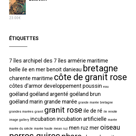
23.00
€
ÉTIQUETTES
7 îles
archipel des 7 îles
armérie maritime
bretagne
belle ile en mer
benoit danieau
côte de granit rose
charente maritime
côtes d'armor
developpement poussin
eau
goéland
goéland argenté
goéland brun
goéland marin
grande marée
grande marée bretagne
granit rose
ile de ré
grandes marées
granit
ile renote
incubation
incubation artificielle
image gallery
marée
oiseau
men ruz
mer
marée du siècle
marée haute
mean ruz
perros guirec