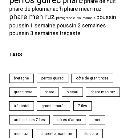
phare
phare de nuit
phare de ploumanac'h
phare mean ruz
phare men ruz
poussin
photographie
ploumanac'h
poussin 1 semaine
poussin 2 semaines
poussin 3 semaines
trégastel
TAGS
bretagne
perros guirec
côte de granit rose
granit rose
phare
oiseau
phare men ruz
trégastel
grande marée
7 îles
archipel des 7 îles
côtes d'armor
mer
men ruz
charente maritime
ile de ré