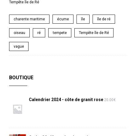
Tempête île de Ré
charente maritime
écume
île
île de ré
oiseau
ré
tempete
Tempête île de Ré
vague
BOUTIQUE
Calendrier 2024 - côte de granit rose
20.00
€