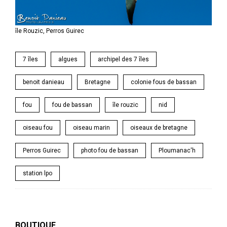
île Rouzic, Perros Guirec
7 îles
algues
archipel des 7 îles
benoit danieau
Bretagne
colonie fous de bassan
fou
fou de bassan
île rouzic
nid
oiseau fou
oiseau marin
oiseaux de bretagne
Perros Guirec
photo fou de bassan
Ploumanac'h
station lpo
BOUTIQUE