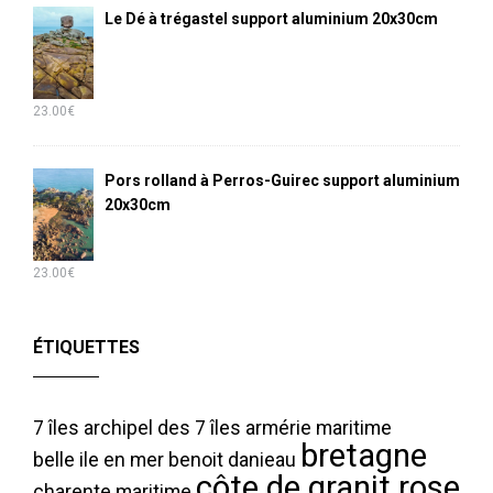
Le Dé à trégastel support aluminium 20x30cm
23.00
€
Pors rolland à Perros-Guirec support aluminium
20x30cm
23.00
€
ÉTIQUETTES
7 îles
archipel des 7 îles
armérie maritime
bretagne
belle ile en mer
benoit danieau
côte de granit rose
charente maritime