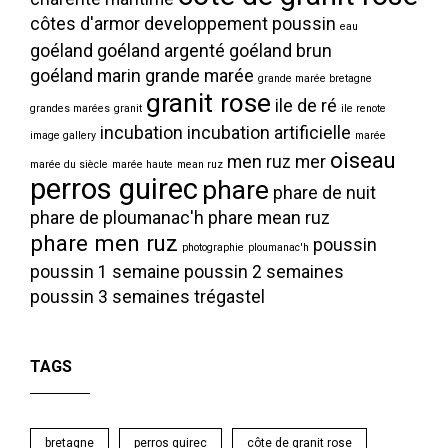
côtes d'armor
developpement poussin
eau
goéland
goéland argenté
goéland brun
goéland marin
grande marée
grande marée bretagne
granit rose
ile de ré
grandes marées
granit
ile renote
incubation
incubation artificielle
image gallery
marée
oiseau
men ruz
mer
marée du siècle
marée haute
mean ruz
perros guirec
phare
phare de nuit
phare de ploumanac'h
phare mean ruz
phare men ruz
poussin
photographie
ploumanac'h
poussin 1 semaine
poussin 2 semaines
poussin 3 semaines
trégastel
TAGS
bretagne
perros guirec
côte de granit rose