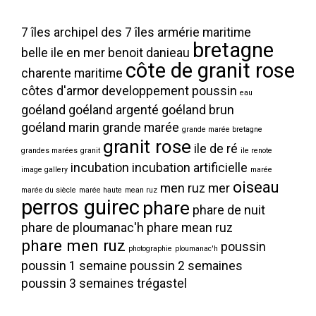
7 îles
archipel des 7 îles
armérie maritime
bretagne
belle ile en mer
benoit danieau
côte de granit rose
charente maritime
côtes d'armor
developpement poussin
eau
goéland
goéland argenté
goéland brun
goéland marin
grande marée
grande marée bretagne
granit rose
ile de ré
grandes marées
granit
ile renote
incubation
incubation artificielle
image gallery
marée
oiseau
men ruz
mer
marée du siècle
marée haute
mean ruz
perros guirec
phare
phare de nuit
phare de ploumanac'h
phare mean ruz
phare men ruz
poussin
photographie
ploumanac'h
poussin 1 semaine
poussin 2 semaines
poussin 3 semaines
trégastel