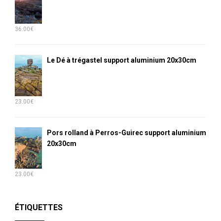
36.00
€
Le Dé à trégastel support aluminium 20x30cm
23.00
€
Pors rolland à Perros-Guirec support aluminium
20x30cm
23.00
€
ÉTIQUETTES