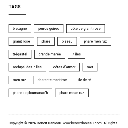
TAGS
bretagne
perros guirec
côte de granit rose
granit rose
phare
oiseau
phare men ruz
trégastel
grande marée
7 îles
archipel des 7 îles
côtes d'armor
mer
men ruz
charente maritime
ile de ré
phare de ploumanac'h
phare mean ruz
Copyright © 2026 Benoit Danieau. www.benoitdanieau.com. All rights