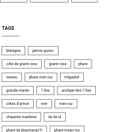
TAGS
bretagne
perros guirec
côte de granit rose
granit rose
phare
oiseau
phare men ruz
trégastel
grande marée
7 îles
archipel des 7 îles
côtes d'armor
mer
men ruz
charente maritime
ile de ré
phare de ploumanac'h
phare mean ruz