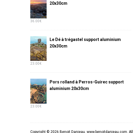
20x30cm
36.00
€
Le Dé à trégastel support aluminium
20x30cm
23.00
€
Pors rolland à Perros-Guirec support
aluminium 20x30cm
23.00
€
Copyright © 2026 Benoit Danieau. www.benoitdanieau.com. All 