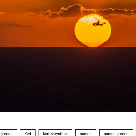
greece
Keri
keri zakynthos
sunset
sunset greece