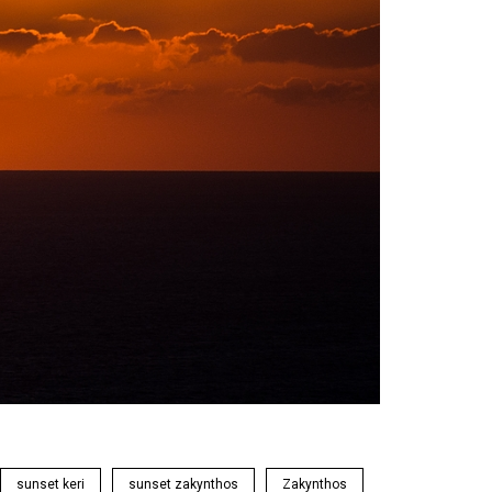
sunset keri
sunset zakynthos
Zakynthos