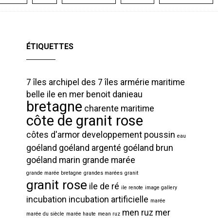
ÉTIQUETTES
7 îles
archipel des 7 îles
armérie maritime
belle ile en mer
benoit danieau
bretagne
charente maritime
côte de granit rose
côtes d'armor
developpement poussin
eau
goéland
goéland argenté
goéland brun
goéland marin
grande marée
grande marée bretagne
grandes marées
granit
granit rose
ile de ré
ile renote
image gallery
incubation
incubation artificielle
marée
men ruz
mer
marée du siècle
marée haute
mean ruz