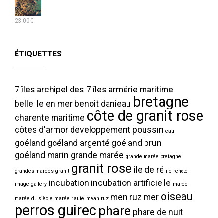
23.00
€
ÉTIQUETTES
7 îles
archipel des 7 îles
armérie maritime
bretagne
belle ile en mer
benoit danieau
côte de granit rose
charente maritime
côtes d'armor
developpement poussin
eau
goéland
goéland argenté
goéland brun
goéland marin
grande marée
grande marée bretagne
granit rose
ile de ré
grandes marées
granit
ile renote
incubation
incubation artificielle
image gallery
marée
oiseau
men ruz
mer
marée du siècle
marée haute
mean ruz
perros guirec
phare
phare de nuit