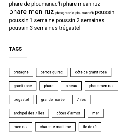
phare de ploumanac'h
phare mean ruz
phare men ruz
poussin
photographie
ploumanac'h
poussin 1 semaine
poussin 2 semaines
poussin 3 semaines
trégastel
TAGS
bretagne
perros guirec
côte de granit rose
granit rose
phare
oiseau
phare men ruz
trégastel
grande marée
7 îles
archipel des 7 îles
côtes d'armor
mer
men ruz
charente maritime
ile de ré