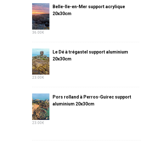
Belle-Ile-en-Mer support acrylique
20x30cm
36.00
€
Le Dé à trégastel support aluminium
20x30cm
23.00
€
Pors rolland à Perros-Guirec support
aluminium 20x30cm
23.00
€