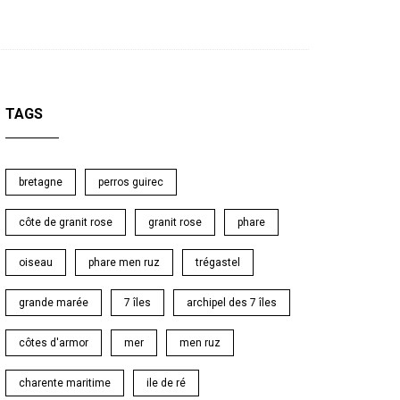
TAGS
bretagne
perros guirec
côte de granit rose
granit rose
phare
oiseau
phare men ruz
trégastel
grande marée
7 îles
archipel des 7 îles
côtes d'armor
mer
men ruz
charente maritime
ile de ré