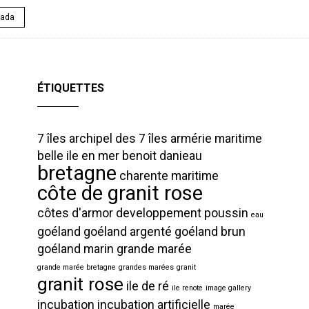
nada
ÉTIQUETTES
7 îles
archipel des 7 îles
armérie maritime
belle ile en mer
benoit danieau
bretagne
charente maritime
côte de granit rose
côtes d'armor
developpement poussin
eau
goéland
goéland argenté
goéland brun
goéland marin
grande marée
grande marée bretagne
grandes marées
granit
granit rose
ile de ré
ile renote
image gallery
incubation
incubation artificielle
marée