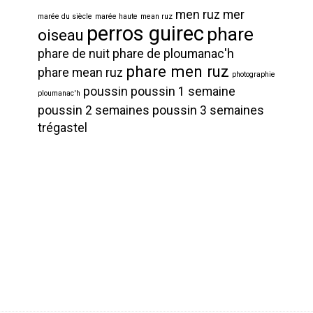
men ruz
mer
marée du siècle
marée haute
mean ruz
perros guirec
phare
oiseau
phare de nuit
phare de ploumanac'h
phare men ruz
phare mean ruz
photographie
poussin
poussin 1 semaine
ploumanac'h
poussin 2 semaines
poussin 3 semaines
trégastel