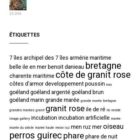
23.00
€
ÉTIQUETTES
7 îles
archipel des 7 îles
armérie maritime
bretagne
belle ile en mer
benoit danieau
côte de granit rose
charente maritime
côtes d'armor
developpement poussin
eau
goéland
goéland argenté
goéland brun
goéland marin
grande marée
grande marée bretagne
granit rose
ile de ré
grandes marées
granit
ile renote
incubation
incubation artificielle
image gallery
marée
oiseau
men ruz
mer
marée du siècle
marée haute
mean ruz
perros guirec
phare
phare de nuit