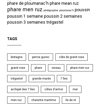
phare de ploumanac'h
phare mean ruz
phare men ruz
poussin
photographie
ploumanac'h
poussin 1 semaine
poussin 2 semaines
poussin 3 semaines
trégastel
TAGS
bretagne
perros guirec
côte de granit rose
granit rose
phare
oiseau
phare men ruz
trégastel
grande marée
7 îles
archipel des 7 îles
côtes d'armor
mer
men ruz
charente maritime
ile de ré