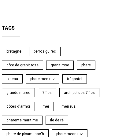
TAGS
bretagne
perros guirec
côte de granit rose
granit rose
phare
oiseau
phare men ruz
trégastel
grande marée
7 îles
archipel des 7 îles
côtes d'armor
mer
men ruz
charente maritime
ile de ré
phare de ploumanac'h
phare mean ruz