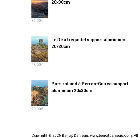
20x30cm
36.00
€
Le Dé à trégastel support aluminium
20x30cm
23.00
€
Pors rolland à Perros-Guirec support
aluminium 20x30cm
23.00
€
Copyright © 2026 Benoit Danieau. www.benoitdanieau.com. All 