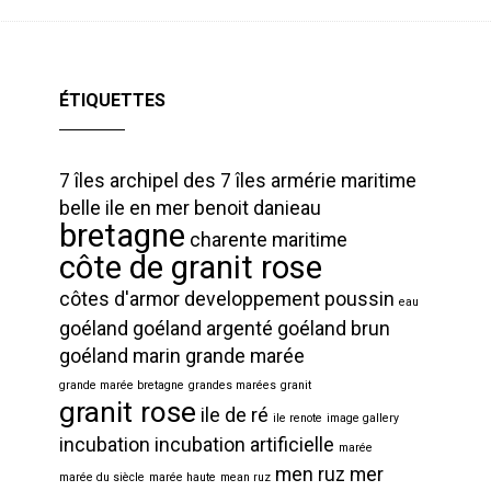
ÉTIQUETTES
7 îles
archipel des 7 îles
armérie maritime
belle ile en mer
benoit danieau
bretagne
charente maritime
côte de granit rose
côtes d'armor
developpement poussin
eau
goéland
goéland argenté
goéland brun
goéland marin
grande marée
grande marée bretagne
grandes marées
granit
granit rose
ile de ré
ile renote
image gallery
incubation
incubation artificielle
marée
men ruz
mer
marée du siècle
marée haute
mean ruz