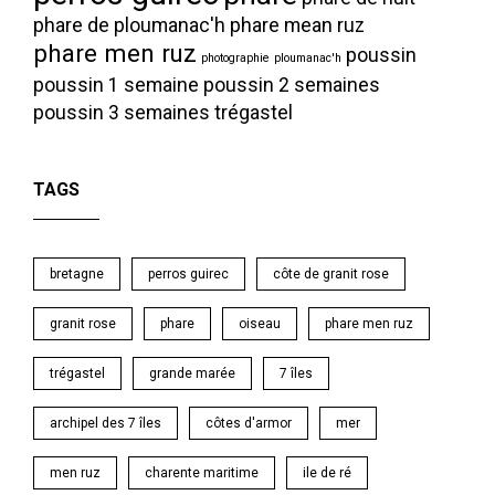
phare de ploumanac'h
phare mean ruz
phare men ruz
poussin
photographie
ploumanac'h
poussin 1 semaine
poussin 2 semaines
poussin 3 semaines
trégastel
TAGS
bretagne
perros guirec
côte de granit rose
granit rose
phare
oiseau
phare men ruz
trégastel
grande marée
7 îles
archipel des 7 îles
côtes d'armor
mer
men ruz
charente maritime
ile de ré