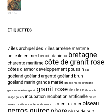
23.00
€
ÉTIQUETTES
7 îles
archipel des 7 îles
armérie maritime
bretagne
belle ile en mer
benoit danieau
côte de granit rose
charente maritime
côtes d'armor
developpement poussin
eau
goéland
goéland argenté
goéland brun
goéland marin
grande marée
grande marée bretagne
granit rose
ile de ré
grandes marées
granit
ile renote
incubation
incubation artificielle
image gallery
marée
oiseau
men ruz
mer
marée du siècle
marée haute
mean ruz
perros guirec
phare
phare de nuit