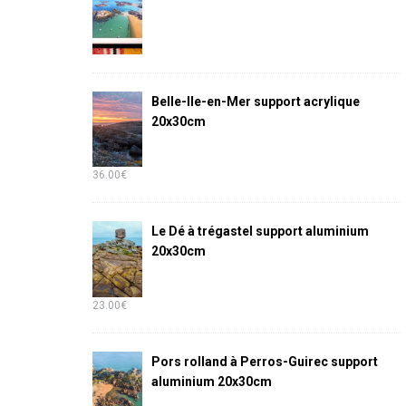
Belle-Ile-en-Mer support acrylique
20x30cm
36.00
€
Le Dé à trégastel support aluminium
20x30cm
23.00
€
Pors rolland à Perros-Guirec support
aluminium 20x30cm