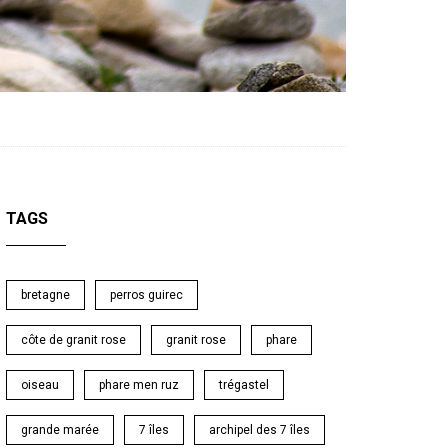
TAGS
bretagne
perros guirec
côte de granit rose
granit rose
phare
oiseau
phare men ruz
trégastel
grande marée
7 îles
archipel des 7 îles