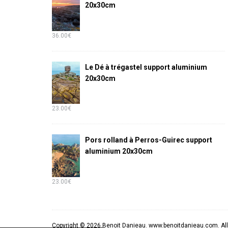
20x30cm
36.00
€
Le Dé à trégastel support aluminium
20x30cm
23.00
€
Pors rolland à Perros-Guirec support
aluminium 20x30cm
23.00
€
Copyright © 2026 Benoit Danieau. www.benoitdanieau.com. All 