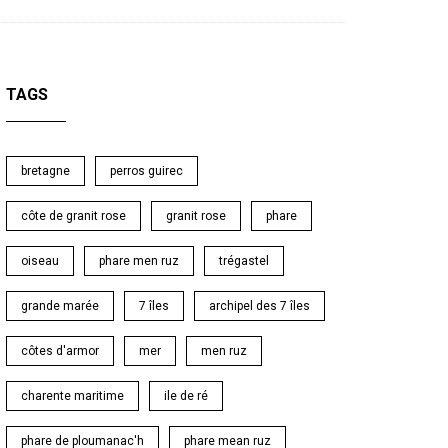
TAGS
bretagne
perros guirec
côte de granit rose
granit rose
phare
oiseau
phare men ruz
trégastel
grande marée
7 îles
archipel des 7 îles
côtes d'armor
mer
men ruz
charente maritime
ile de ré
phare de ploumanac'h
phare mean ruz