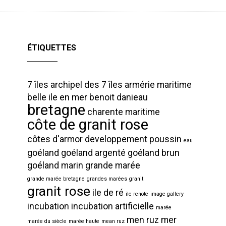
ÉTIQUETTES
7 îles
archipel des 7 îles
armérie maritime
belle ile en mer
benoit danieau
bretagne
charente maritime
côte de granit rose
côtes d'armor
developpement poussin
eau
goéland
goéland argenté
goéland brun
goéland marin
grande marée
grande marée bretagne
grandes marées
granit
granit rose
ile de ré
ile renote
image gallery
incubation
incubation artificielle
marée
men ruz
mer
marée du siècle
marée haute
mean ruz