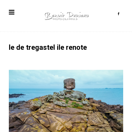
le de tregastel ile renote