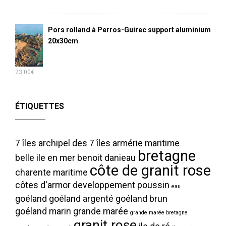
Pors rolland à Perros-Guirec support aluminium
20x30cm
23.00
€
ÉTIQUETTES
7 îles
archipel des 7 îles
armérie maritime
bretagne
belle ile en mer
benoit danieau
côte de granit rose
charente maritime
côtes d'armor
developpement poussin
eau
goéland
goéland argenté
goéland brun
goéland marin
grande marée
grande marée bretagne
granit rose