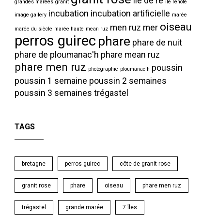
ile de ré
grandes marées
granit
ile renote
incubation
incubation artificielle
image gallery
marée
oiseau
men ruz
mer
marée du siècle
marée haute
mean ruz
perros guirec
phare
phare de nuit
phare de ploumanac'h
phare mean ruz
phare men ruz
poussin
photographie
ploumanac'h
poussin 1 semaine
poussin 2 semaines
poussin 3 semaines
trégastel
TAGS
bretagne
perros guirec
côte de granit rose
granit rose
phare
oiseau
phare men ruz
trégastel
grande marée
7 îles