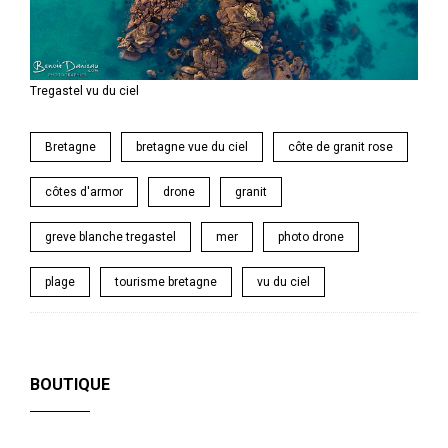
Tregastel vu du ciel
Bretagne
bretagne vue du ciel
côte de granit rose
côtes d'armor
drone
granit
greve blanche tregastel
mer
photo drone
plage
tourisme bretagne
vu du ciel
BOUTIQUE