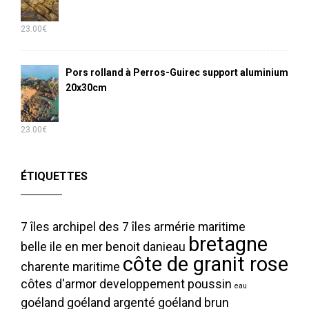
23.00
€
Pors rolland à Perros-Guirec support aluminium
20x30cm
23.00
€
ÉTIQUETTES
7 îles
archipel des 7 îles
armérie maritime
bretagne
belle ile en mer
benoit danieau
côte de granit rose
charente maritime
côtes d'armor
developpement poussin
eau
goéland
goéland argenté
goéland brun