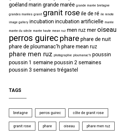
goéland marin
grande marée
grande marée bretagne
granit rose
ile de ré
grandes marées
granit
ile renote
incubation
incubation artificielle
image gallery
marée
oiseau
men ruz
mer
marée du siècle
marée haute
mean ruz
perros guirec
phare
phare de nuit
phare de ploumanac'h
phare mean ruz
phare men ruz
poussin
photographie
ploumanac'h
poussin 1 semaine
poussin 2 semaines
poussin 3 semaines
trégastel
TAGS
bretagne
perros guirec
côte de granit rose
granit rose
phare
oiseau
phare men ruz