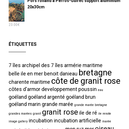
Pors rolland à Perros-Guirec support aluminium
20x30cm
23.00
€
ÉTIQUETTES
7 îles
archipel des 7 îles
armérie maritime
bretagne
belle ile en mer
benoit danieau
côte de granit rose
charente maritime
côtes d'armor
developpement poussin
eau
goéland
goéland argenté
goéland brun
goéland marin
grande marée
grande marée bretagne
granit rose
ile de ré
grandes marées
granit
ile renote
incubation
incubation artificielle
image gallery
marée
oiseau
men ruz
mer