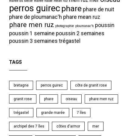
marée du siècle
marée haute
mean ruz
perros guirec
phare
phare de nuit
phare de ploumanac'h
phare mean ruz
phare men ruz
poussin
photographie
ploumanac'h
poussin 1 semaine
poussin 2 semaines
poussin 3 semaines
trégastel
TAGS
bretagne
perros guirec
côte de granit rose
granit rose
phare
oiseau
phare men ruz
trégastel
grande marée
7 îles
archipel des 7 îles
côtes d'armor
mer