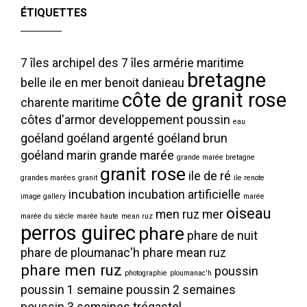
ÉTIQUETTES
7 îles
archipel des 7 îles
armérie maritime
bretagne
belle ile en mer
benoit danieau
côte de granit rose
charente maritime
côtes d'armor
developpement poussin
eau
goéland
goéland argenté
goéland brun
goéland marin
grande marée
grande marée bretagne
granit rose
ile de ré
grandes marées
granit
ile renote
incubation
incubation artificielle
image gallery
marée
oiseau
men ruz
mer
marée du siècle
marée haute
mean ruz
perros guirec
phare
phare de nuit
phare de ploumanac'h
phare mean ruz
phare men ruz
poussin
photographie
ploumanac'h
poussin 1 semaine
poussin 2 semaines