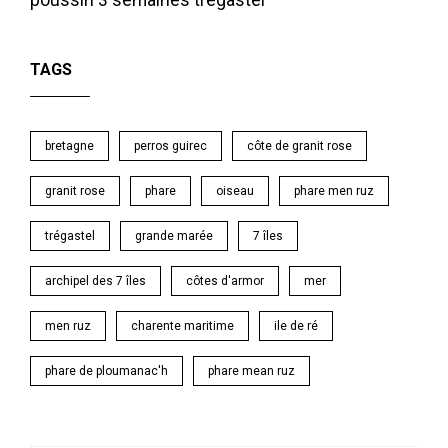
poussin 3 semaines
trégastel
TAGS
bretagne
perros guirec
côte de granit rose
granit rose
phare
oiseau
phare men ruz
trégastel
grande marée
7 îles
archipel des 7 îles
côtes d'armor
mer
men ruz
charente maritime
ile de ré
phare de ploumanac'h
phare mean ruz