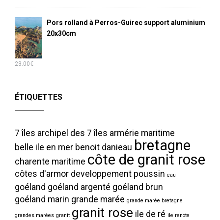
Pors rolland à Perros-Guirec support aluminium
20x30cm
23.00
€
ÉTIQUETTES
7 îles
archipel des 7 îles
armérie maritime
bretagne
belle ile en mer
benoit danieau
côte de granit rose
charente maritime
côtes d'armor
developpement poussin
eau
goéland
goéland argenté
goéland brun
goéland marin
grande marée
grande marée bretagne
granit rose
ile de ré
grandes marées
granit
ile renote