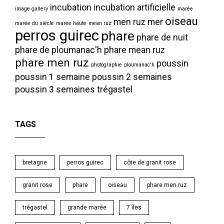
incubation
incubation artificielle
image gallery
marée
oiseau
men ruz
mer
marée du siècle
marée haute
mean ruz
perros guirec
phare
phare de nuit
phare de ploumanac'h
phare mean ruz
phare men ruz
poussin
photographie
ploumanac'h
poussin 1 semaine
poussin 2 semaines
poussin 3 semaines
trégastel
TAGS
bretagne
perros guirec
côte de granit rose
granit rose
phare
oiseau
phare men ruz
trégastel
grande marée
7 îles