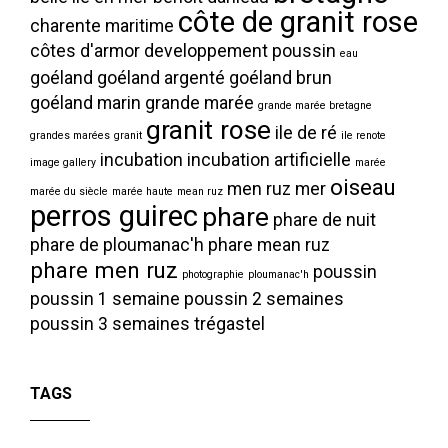
côte de granit rose
charente maritime
côtes d'armor
developpement poussin
eau
goéland
goéland argenté
goéland brun
goéland marin
grande marée
grande marée bretagne
granit rose
ile de ré
grandes marées
granit
ile renote
incubation
incubation artificielle
image gallery
marée
oiseau
men ruz
mer
marée du siècle
marée haute
mean ruz
perros guirec
phare
phare de nuit
phare de ploumanac'h
phare mean ruz
phare men ruz
poussin
photographie
ploumanac'h
poussin 1 semaine
poussin 2 semaines
poussin 3 semaines
trégastel
TAGS