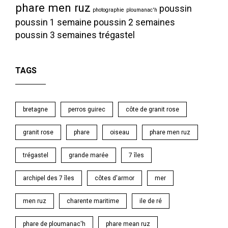
phare men ruz
poussin
photographie
ploumanac'h
poussin 1 semaine
poussin 2 semaines
poussin 3 semaines
trégastel
TAGS
bretagne
perros guirec
côte de granit rose
granit rose
phare
oiseau
phare men ruz
trégastel
grande marée
7 îles
archipel des 7 îles
côtes d'armor
mer
men ruz
charente maritime
ile de ré
phare de ploumanac'h
phare mean ruz