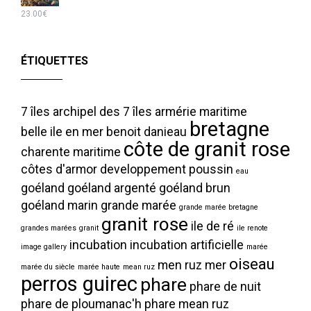
23.00
€
ÉTIQUETTES
7 îles
archipel des 7 îles
armérie maritime
bretagne
belle ile en mer
benoit danieau
côte de granit rose
charente maritime
côtes d'armor
developpement poussin
eau
goéland
goéland argenté
goéland brun
goéland marin
grande marée
grande marée bretagne
granit rose
ile de ré
grandes marées
granit
ile renote
incubation
incubation artificielle
image gallery
marée
oiseau
men ruz
mer
marée du siècle
marée haute
mean ruz
perros guirec
phare
phare de nuit
phare de ploumanac'h
phare mean ruz