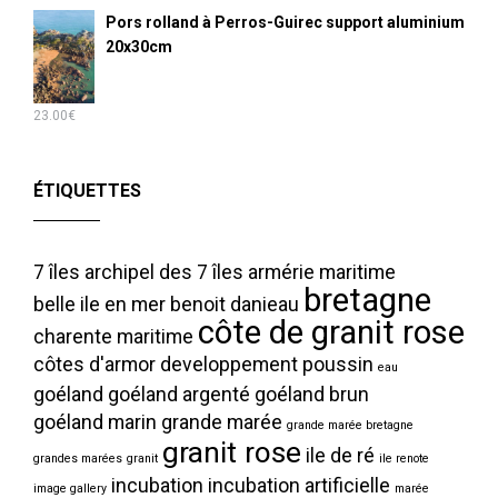
Pors rolland à Perros-Guirec support aluminium
20x30cm
23.00
€
ÉTIQUETTES
7 îles
archipel des 7 îles
armérie maritime
bretagne
belle ile en mer
benoit danieau
côte de granit rose
charente maritime
côtes d'armor
developpement poussin
eau
goéland
goéland argenté
goéland brun
goéland marin
grande marée
grande marée bretagne
granit rose
ile de ré
grandes marées
granit
ile renote
incubation
incubation artificielle
image gallery
marée