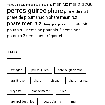
oiseau
men ruz
mer
marée du siècle
marée haute
mean ruz
perros guirec
phare
phare de nuit
phare de ploumanac'h
phare mean ruz
phare men ruz
poussin
photographie
ploumanac'h
poussin 1 semaine
poussin 2 semaines
poussin 3 semaines
trégastel
TAGS
bretagne
perros guirec
côte de granit rose
granit rose
phare
oiseau
phare men ruz
trégastel
grande marée
7 îles
archipel des 7 îles
côtes d'armor
mer