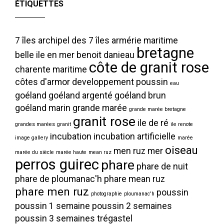
ÉTIQUETTES
7 îles
archipel des 7 îles
armérie maritime
bretagne
belle ile en mer
benoit danieau
côte de granit rose
charente maritime
côtes d'armor
developpement poussin
eau
goéland
goéland argenté
goéland brun
goéland marin
grande marée
grande marée bretagne
granit rose
ile de ré
grandes marées
granit
ile renote
incubation
incubation artificielle
image gallery
marée
oiseau
men ruz
mer
marée du siècle
marée haute
mean ruz
perros guirec
phare
phare de nuit
phare de ploumanac'h
phare mean ruz
phare men ruz
poussin
photographie
ploumanac'h
poussin 1 semaine
poussin 2 semaines
poussin 3 semaines
trégastel