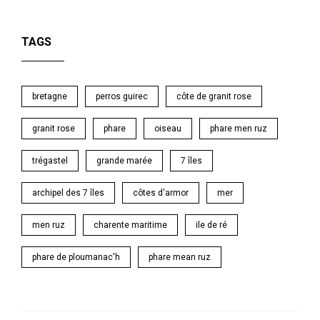
TAGS
bretagne
perros guirec
côte de granit rose
granit rose
phare
oiseau
phare men ruz
trégastel
grande marée
7 îles
archipel des 7 îles
côtes d'armor
mer
men ruz
charente maritime
ile de ré
phare de ploumanac'h
phare mean ruz