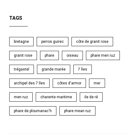
TAGS
bretagne
perros guirec
côte de granit rose
granit rose
phare
oiseau
phare men ruz
trégastel
grande marée
7 îles
archipel des 7 îles
côtes d'armor
mer
men ruz
charente maritime
ile de ré
phare de ploumanac'h
phare mean ruz