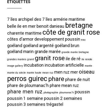
ÉTIQUETTES
7 îles
archipel des 7 îles
armérie maritime
bretagne
belle ile en mer
benoit danieau
côte de granit rose
charente maritime
côtes d'armor
developpement poussin
eau
goéland
goéland argenté
goéland brun
goéland marin
grande marée
grande marée bretagne
granit rose
ile de ré
grandes marées
granit
ile renote
incubation
incubation artificielle
image gallery
marée
oiseau
men ruz
mer
marée du siècle
marée haute
mean ruz
perros guirec
phare
phare de nuit
phare de ploumanac'h
phare mean ruz
phare men ruz
poussin
photographie
ploumanac'h
poussin 1 semaine
poussin 2 semaines
poussin 3 semaines
trégastel