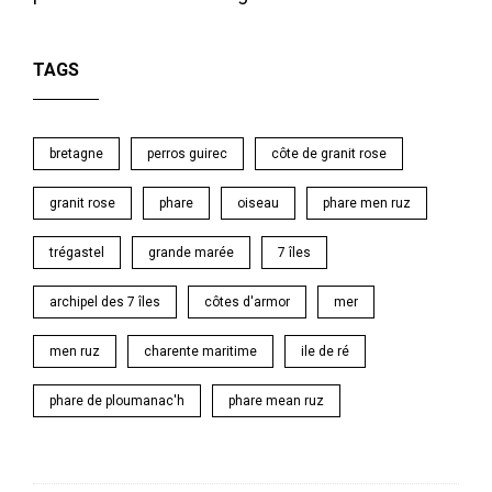
TAGS
bretagne
perros guirec
côte de granit rose
granit rose
phare
oiseau
phare men ruz
trégastel
grande marée
7 îles
archipel des 7 îles
côtes d'armor
mer
men ruz
charente maritime
ile de ré
phare de ploumanac'h
phare mean ruz