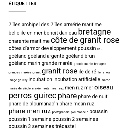
ÉTIQUETTES
7 îles
archipel des 7 îles
armérie maritime
bretagne
belle ile en mer
benoit danieau
côte de granit rose
charente maritime
côtes d'armor
developpement poussin
eau
goéland
goéland argenté
goéland brun
goéland marin
grande marée
grande marée bretagne
granit rose
ile de ré
grandes marées
granit
ile renote
incubation
incubation artificielle
image gallery
marée
oiseau
men ruz
mer
marée du siècle
marée haute
mean ruz
perros guirec
phare
phare de nuit
phare de ploumanac'h
phare mean ruz
phare men ruz
poussin
photographie
ploumanac'h
poussin 1 semaine
poussin 2 semaines
poussin 3 semaines
trégastel