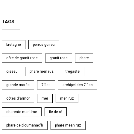
TAGS
bretagne
perros guirec
côte de granit rose
granit rose
phare
oiseau
phare men ruz
trégastel
grande marée
7 îles
archipel des 7 îles
côtes d'armor
mer
men ruz
charente maritime
ile de ré
phare de ploumanac'h
phare mean ruz