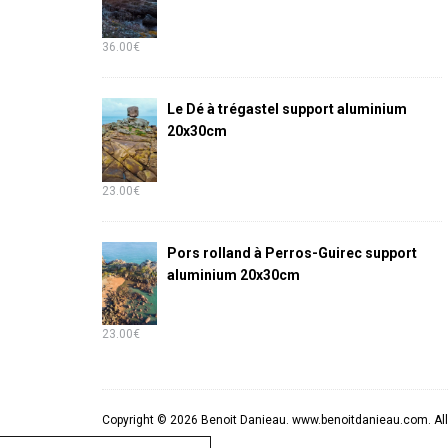
36.00
€
Le Dé à trégastel support aluminium
20x30cm
23.00
€
Pors rolland à Perros-Guirec support
aluminium 20x30cm
23.00
€
Copyright © 2026 Benoit Danieau. www.benoitdanieau.com. All 