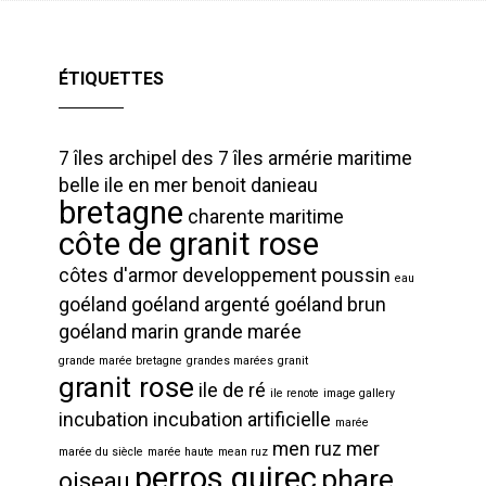
ÉTIQUETTES
7 îles
archipel des 7 îles
armérie maritime
belle ile en mer
benoit danieau
bretagne
charente maritime
côte de granit rose
côtes d'armor
developpement poussin
eau
goéland
goéland argenté
goéland brun
goéland marin
grande marée
grande marée bretagne
grandes marées
granit
granit rose
ile de ré
ile renote
image gallery
incubation
incubation artificielle
marée
men ruz
mer
marée du siècle
marée haute
mean ruz
perros guirec
phare
oiseau