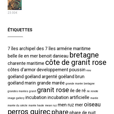
23.00
€
ÉTIQUETTES
7 îles
archipel des 7 îles
armérie maritime
bretagne
belle ile en mer
benoit danieau
côte de granit rose
charente maritime
côtes d'armor
developpement poussin
eau
goéland
goéland argenté
goéland brun
goéland marin
grande marée
grande marée bretagne
granit rose
ile de ré
grandes marées
granit
ile renote
incubation
incubation artificielle
image gallery
marée
oiseau
men ruz
mer
marée du siècle
marée haute
mean ruz
perros guirec
phare
phare de nuit