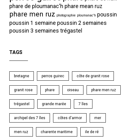
phare de ploumanac'h
phare mean ruz
phare men ruz
poussin
photographie
ploumanac'h
poussin 1 semaine
poussin 2 semaines
poussin 3 semaines
trégastel
TAGS
bretagne
perros guirec
côte de granit rose
granit rose
phare
oiseau
phare men ruz
trégastel
grande marée
7 îles
archipel des 7 îles
côtes d'armor
mer
men ruz
charente maritime
ile de ré