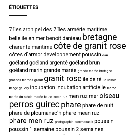
ÉTIQUETTES
7 îles
archipel des 7 îles
armérie maritime
bretagne
belle ile en mer
benoit danieau
côte de granit rose
charente maritime
côtes d'armor
developpement poussin
eau
goéland
goéland argenté
goéland brun
goéland marin
grande marée
grande marée bretagne
granit rose
ile de ré
grandes marées
granit
ile renote
incubation
incubation artificielle
image gallery
marée
oiseau
men ruz
mer
marée du siècle
marée haute
mean ruz
perros guirec
phare
phare de nuit
phare de ploumanac'h
phare mean ruz
phare men ruz
poussin
photographie
ploumanac'h
poussin 1 semaine
poussin 2 semaines