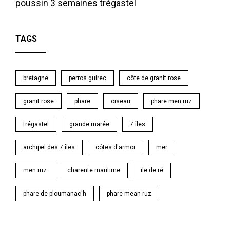
poussin 3 semaines
trégastel
TAGS
bretagne
perros guirec
côte de granit rose
granit rose
phare
oiseau
phare men ruz
trégastel
grande marée
7 îles
archipel des 7 îles
côtes d'armor
mer
men ruz
charente maritime
ile de ré
phare de ploumanac'h
phare mean ruz