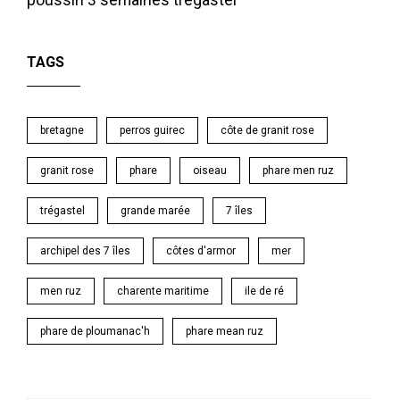
TAGS
bretagne
perros guirec
côte de granit rose
granit rose
phare
oiseau
phare men ruz
trégastel
grande marée
7 îles
archipel des 7 îles
côtes d'armor
mer
men ruz
charente maritime
ile de ré
phare de ploumanac'h
phare mean ruz