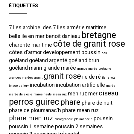
ÉTIQUETTES
7 îles
archipel des 7 îles
armérie maritime
bretagne
belle ile en mer
benoit danieau
côte de granit rose
charente maritime
côtes d'armor
developpement poussin
eau
goéland
goéland argenté
goéland brun
goéland marin
grande marée
grande marée bretagne
granit rose
ile de ré
grandes marées
granit
ile renote
incubation
incubation artificielle
image gallery
marée
oiseau
men ruz
mer
marée du siècle
marée haute
mean ruz
perros guirec
phare
phare de nuit
phare de ploumanac'h
phare mean ruz
phare men ruz
poussin
photographie
ploumanac'h
poussin 1 semaine
poussin 2 semaines
poussin 3 semaines
trégastel