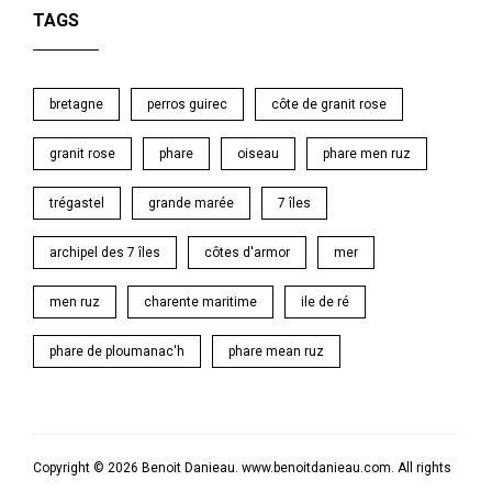
TAGS
bretagne
perros guirec
côte de granit rose
granit rose
phare
oiseau
phare men ruz
trégastel
grande marée
7 îles
archipel des 7 îles
côtes d'armor
mer
men ruz
charente maritime
ile de ré
phare de ploumanac'h
phare mean ruz
Copyright © 2026 Benoit Danieau. www.benoitdanieau.com. All rights