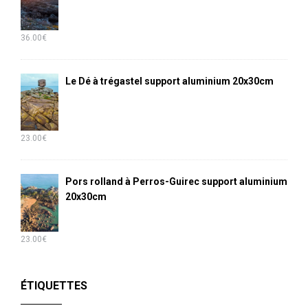
36.00
€
Le Dé à trégastel support aluminium 20x30cm
23.00
€
Pors rolland à Perros-Guirec support aluminium
20x30cm
23.00
€
ÉTIQUETTES