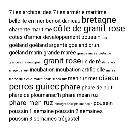
7 îles
archipel des 7 îles
armérie maritime
bretagne
belle ile en mer
benoit danieau
côte de granit rose
charente maritime
côtes d'armor
developpement poussin
eau
goéland
goéland argenté
goéland brun
goéland marin
grande marée
grande marée bretagne
granit rose
ile de ré
grandes marées
granit
ile renote
incubation
incubation artificielle
image gallery
marée
oiseau
men ruz
mer
marée du siècle
marée haute
mean ruz
perros guirec
phare
phare de nuit
phare de ploumanac'h
phare mean ruz
phare men ruz
poussin
photographie
ploumanac'h
poussin 1 semaine
poussin 2 semaines
poussin 3 semaines
trégastel