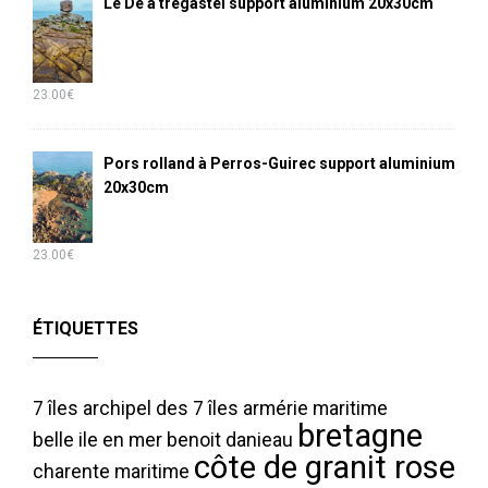
Le Dé à trégastel support aluminium 20x30cm
23.00
€
Pors rolland à Perros-Guirec support aluminium
20x30cm
23.00
€
ÉTIQUETTES
7 îles
archipel des 7 îles
armérie maritime
bretagne
belle ile en mer
benoit danieau
côte de granit rose
charente maritime