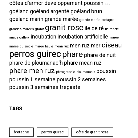
côtes d'armor
developpement poussin
eau
goéland
goéland argenté
goéland brun
goéland marin
grande marée
grande marée bretagne
granit rose
ile de ré
grandes marées
granit
ile renote
incubation
incubation artificielle
image gallery
marée
oiseau
men ruz
mer
marée du siècle
marée haute
mean ruz
perros guirec
phare
phare de nuit
phare de ploumanac'h
phare mean ruz
phare men ruz
poussin
photographie
ploumanac'h
poussin 1 semaine
poussin 2 semaines
poussin 3 semaines
trégastel
TAGS
bretagne
perros guirec
côte de granit rose