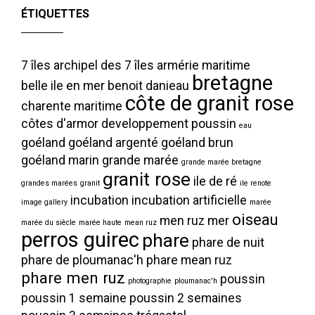
ÉTIQUETTES
7 îles
archipel des 7 îles
armérie maritime
bretagne
belle ile en mer
benoit danieau
côte de granit rose
charente maritime
côtes d'armor
developpement poussin
eau
goéland
goéland argenté
goéland brun
goéland marin
grande marée
grande marée bretagne
granit rose
ile de ré
grandes marées
granit
ile renote
incubation
incubation artificielle
image gallery
marée
oiseau
men ruz
mer
marée du siècle
marée haute
mean ruz
perros guirec
phare
phare de nuit
phare de ploumanac'h
phare mean ruz
phare men ruz
poussin
photographie
ploumanac'h
poussin 1 semaine
poussin 2 semaines