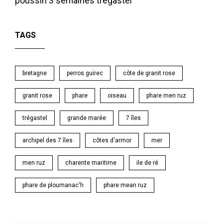
poussin 3 semaines
trégastel
TAGS
bretagne
perros guirec
côte de granit rose
granit rose
phare
oiseau
phare men ruz
trégastel
grande marée
7 îles
archipel des 7 îles
côtes d'armor
mer
men ruz
charente maritime
ile de ré
phare de ploumanac'h
phare mean ruz