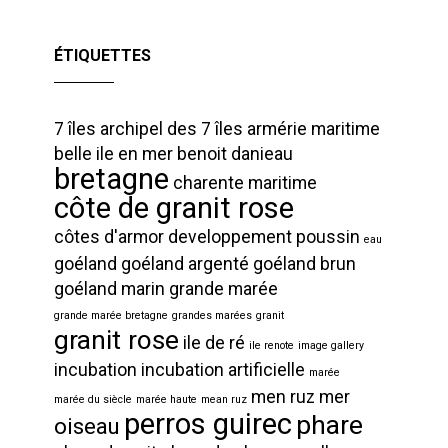
ÉTIQUETTES
7 îles
archipel des 7 îles
armérie maritime
belle ile en mer
benoit danieau
bretagne
charente maritime
côte de granit rose
côtes d'armor
developpement poussin
eau
goéland
goéland argenté
goéland brun
goéland marin
grande marée
grande marée bretagne
grandes marées
granit
granit rose
ile de ré
ile renote
image gallery
incubation
incubation artificielle
marée
men ruz
mer
marée du siècle
marée haute
mean ruz
perros guirec
phare
oiseau