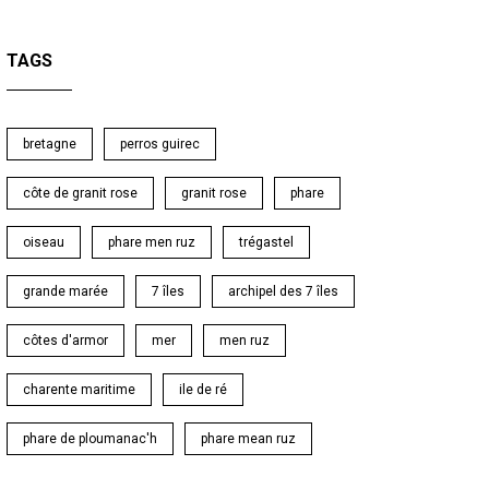
TAGS
bretagne
perros guirec
côte de granit rose
granit rose
phare
oiseau
phare men ruz
trégastel
grande marée
7 îles
archipel des 7 îles
côtes d'armor
mer
men ruz
charente maritime
ile de ré
phare de ploumanac'h
phare mean ruz