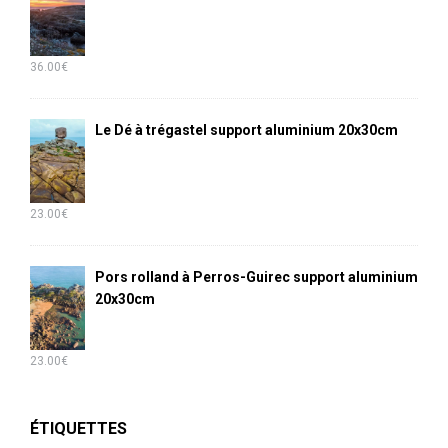
36.00
€
Le Dé à trégastel support aluminium 20x30cm
23.00
€
Pors rolland à Perros-Guirec support aluminium
20x30cm
23.00
€
ÉTIQUETTES