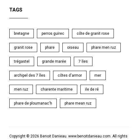
TAGS
bretagne
perros guirec
côte de granit rose
granit rose
phare
oiseau
phare men ruz
trégastel
grande marée
7 îles
archipel des 7 îles
côtes d'armor
mer
men ruz
charente maritime
ile de ré
phare de ploumanac'h
phare mean ruz
Copyright © 2026 Benoit Danieau. www.benoitdanieau.com. All rights