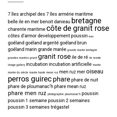
7 îles
archipel des 7 îles
armérie maritime
bretagne
belle ile en mer
benoit danieau
côte de granit rose
charente maritime
côtes d'armor
developpement poussin
eau
goéland
goéland argenté
goéland brun
goéland marin
grande marée
grande marée bretagne
granit rose
ile de ré
grandes marées
granit
ile renote
incubation
incubation artificielle
image gallery
marée
oiseau
men ruz
mer
marée du siècle
marée haute
mean ruz
perros guirec
phare
phare de nuit
phare de ploumanac'h
phare mean ruz
phare men ruz
poussin
photographie
ploumanac'h
poussin 1 semaine
poussin 2 semaines
poussin 3 semaines
trégastel