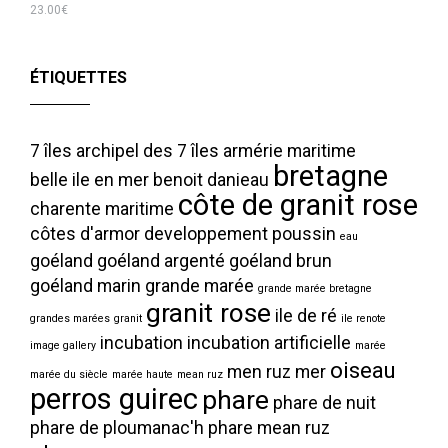
23.00
€
ÉTIQUETTES
7 îles
archipel des 7 îles
armérie maritime
bretagne
belle ile en mer
benoit danieau
côte de granit rose
charente maritime
côtes d'armor
developpement poussin
eau
goéland
goéland argenté
goéland brun
goéland marin
grande marée
grande marée bretagne
granit rose
ile de ré
grandes marées
granit
ile renote
incubation
incubation artificielle
image gallery
marée
oiseau
men ruz
mer
marée du siècle
marée haute
mean ruz
perros guirec
phare
phare de nuit
phare de ploumanac'h
phare mean ruz