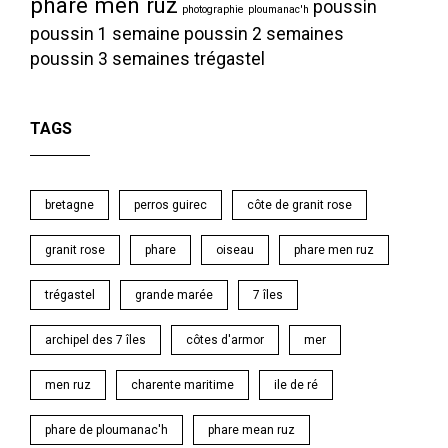
phare men ruz
poussin
photographie
ploumanac'h
poussin 1 semaine
poussin 2 semaines
poussin 3 semaines
trégastel
TAGS
bretagne
perros guirec
côte de granit rose
granit rose
phare
oiseau
phare men ruz
trégastel
grande marée
7 îles
archipel des 7 îles
côtes d'armor
mer
men ruz
charente maritime
ile de ré
phare de ploumanac'h
phare mean ruz