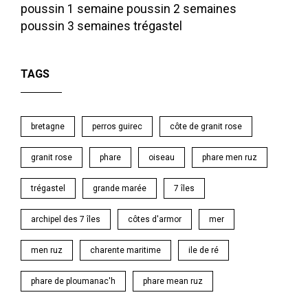
poussin 1 semaine
poussin 2 semaines
poussin 3 semaines
trégastel
TAGS
bretagne
perros guirec
côte de granit rose
granit rose
phare
oiseau
phare men ruz
trégastel
grande marée
7 îles
archipel des 7 îles
côtes d'armor
mer
men ruz
charente maritime
ile de ré
phare de ploumanac'h
phare mean ruz