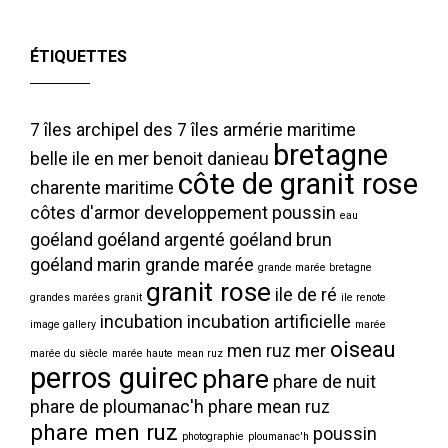
ÉTIQUETTES
7 îles
archipel des 7 îles
armérie maritime
bretagne
belle ile en mer
benoit danieau
côte de granit rose
charente maritime
côtes d'armor
developpement poussin
eau
goéland
goéland argenté
goéland brun
goéland marin
grande marée
grande marée bretagne
granit rose
ile de ré
grandes marées
granit
ile renote
incubation
incubation artificielle
image gallery
marée
oiseau
men ruz
mer
marée du siècle
marée haute
mean ruz
perros guirec
phare
phare de nuit
phare de ploumanac'h
phare mean ruz
phare men ruz
poussin
photographie
ploumanac'h