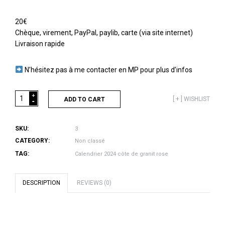
20€
Chèque, virement, PayPal, paylib, carte (via site internet)
Livraison rapide
N’hésitez pas à me contacter en MP pour plus d’infos
+
Calendrier
-
[ + ] WISHLIST
ADD TO CART
2024
-
côte
SKU:
3
de
CATEGORY:
Non classé
granit
TAG:
Calendrier 2024 côte de granit rose
rose
quantity
DESCRIPTION
REVIEWS (0)