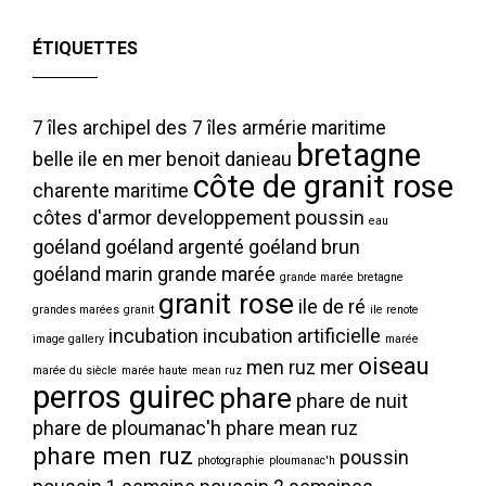
ÉTIQUETTES
7 îles
archipel des 7 îles
armérie maritime
bretagne
belle ile en mer
benoit danieau
côte de granit rose
charente maritime
côtes d'armor
developpement poussin
eau
goéland
goéland argenté
goéland brun
goéland marin
grande marée
grande marée bretagne
granit rose
ile de ré
grandes marées
granit
ile renote
incubation
incubation artificielle
image gallery
marée
oiseau
men ruz
mer
marée du siècle
marée haute
mean ruz
perros guirec
phare
phare de nuit
phare de ploumanac'h
phare mean ruz
phare men ruz
poussin
photographie
ploumanac'h