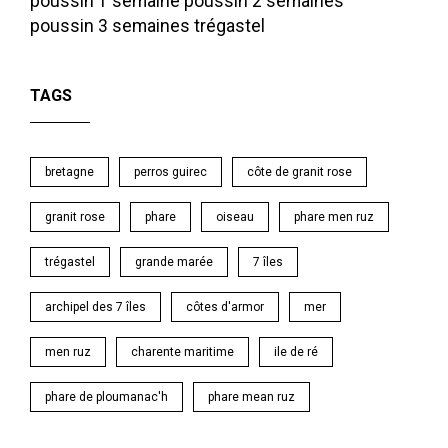
poussin 1 semaine
poussin 2 semaines
poussin 3 semaines
trégastel
TAGS
bretagne
perros guirec
côte de granit rose
granit rose
phare
oiseau
phare men ruz
trégastel
grande marée
7 îles
archipel des 7 îles
côtes d'armor
mer
men ruz
charente maritime
ile de ré
phare de ploumanac'h
phare mean ruz