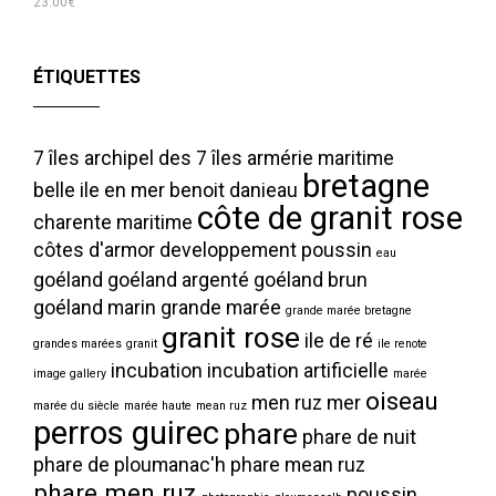
23.00
€
ÉTIQUETTES
7 îles
archipel des 7 îles
armérie maritime
bretagne
belle ile en mer
benoit danieau
côte de granit rose
charente maritime
côtes d'armor
developpement poussin
eau
goéland
goéland argenté
goéland brun
goéland marin
grande marée
grande marée bretagne
granit rose
ile de ré
grandes marées
granit
ile renote
incubation
incubation artificielle
image gallery
marée
oiseau
men ruz
mer
marée du siècle
marée haute
mean ruz
perros guirec
phare
phare de nuit
phare de ploumanac'h
phare mean ruz
phare men ruz
poussin