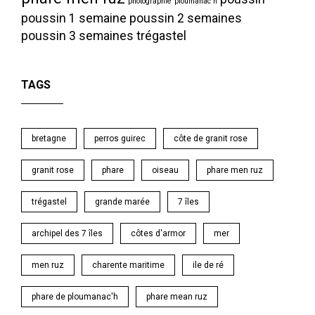
photographie
ploumanac'h
poussin 1 semaine
poussin 2 semaines
poussin 3 semaines
trégastel
TAGS
bretagne
perros guirec
côte de granit rose
granit rose
phare
oiseau
phare men ruz
trégastel
grande marée
7 îles
archipel des 7 îles
côtes d'armor
mer
men ruz
charente maritime
ile de ré
phare de ploumanac'h
phare mean ruz