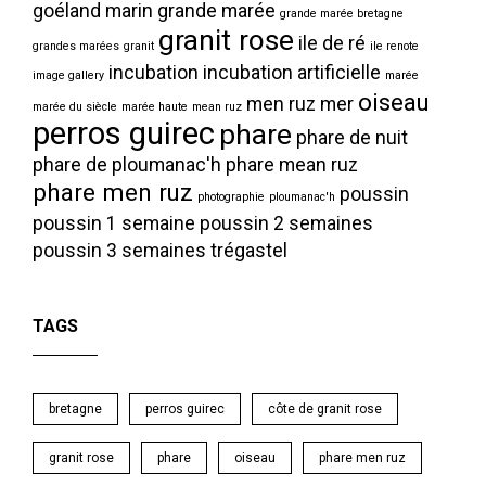
goéland marin
grande marée
grande marée bretagne
granit rose
ile de ré
grandes marées
granit
ile renote
incubation
incubation artificielle
image gallery
marée
oiseau
men ruz
mer
marée du siècle
marée haute
mean ruz
perros guirec
phare
phare de nuit
phare de ploumanac'h
phare mean ruz
phare men ruz
poussin
photographie
ploumanac'h
poussin 1 semaine
poussin 2 semaines
poussin 3 semaines
trégastel
TAGS
bretagne
perros guirec
côte de granit rose
granit rose
phare
oiseau
phare men ruz