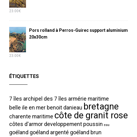
23.00
€
Pors rolland à Perros-Guirec support aluminium
20x30cm
23.00
€
ÉTIQUETTES
7 îles
archipel des 7 îles
armérie maritime
bretagne
belle ile en mer
benoit danieau
côte de granit rose
charente maritime
côtes d'armor
developpement poussin
eau
goéland
goéland argenté
goéland brun