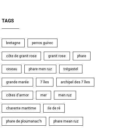
TAGS
bretagne
perros guirec
côte de granit rose
granit rose
phare
oiseau
phare men ruz
trégastel
grande marée
7 îles
archipel des 7 îles
côtes d'armor
mer
men ruz
charente maritime
ile de ré
phare de ploumanac'h
phare mean ruz