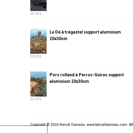
36.00
€
Le Dé à trégastel support aluminium
20x30cm
23.00
€
Pors rolland à Perros-Guirec support
aluminium 20x30cm
23.00
€
Copyright © 2026 Benoit Danieau. www.benoitdanieau.com. All 