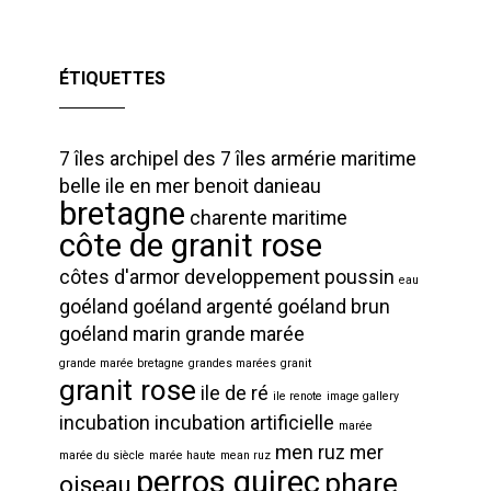
ÉTIQUETTES
7 îles
archipel des 7 îles
armérie maritime
belle ile en mer
benoit danieau
bretagne
charente maritime
côte de granit rose
côtes d'armor
developpement poussin
eau
goéland
goéland argenté
goéland brun
goéland marin
grande marée
grande marée bretagne
grandes marées
granit
granit rose
ile de ré
ile renote
image gallery
incubation
incubation artificielle
marée
men ruz
mer
marée du siècle
marée haute
mean ruz
perros guirec
phare
oiseau