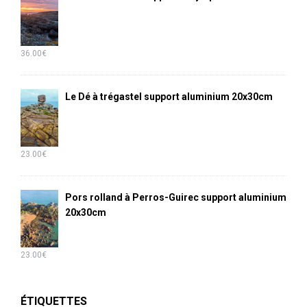
36.00
€
Le Dé à trégastel support aluminium 20x30cm
23.00
€
Pors rolland à Perros-Guirec support aluminium
20x30cm
23.00
€
ÉTIQUETTES