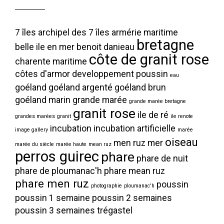
7 îles
archipel des 7 îles
armérie maritime
bretagne
belle ile en mer
benoit danieau
côte de granit rose
charente maritime
côtes d'armor
developpement poussin
eau
goéland
goéland argenté
goéland brun
goéland marin
grande marée
grande marée bretagne
granit rose
ile de ré
grandes marées
granit
ile renote
incubation
incubation artificielle
image gallery
marée
oiseau
men ruz
mer
marée du siècle
marée haute
mean ruz
perros guirec
phare
phare de nuit
phare de ploumanac'h
phare mean ruz
phare men ruz
poussin
photographie
ploumanac'h
poussin 1 semaine
poussin 2 semaines
poussin 3 semaines
trégastel