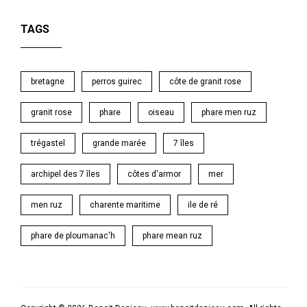
TAGS
bretagne
perros guirec
côte de granit rose
granit rose
phare
oiseau
phare men ruz
trégastel
grande marée
7 îles
archipel des 7 îles
côtes d'armor
mer
men ruz
charente maritime
ile de ré
phare de ploumanac'h
phare mean ruz