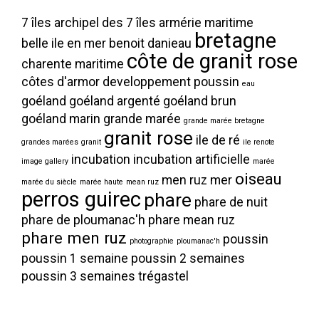
7 îles
archipel des 7 îles
armérie maritime
bretagne
belle ile en mer
benoit danieau
côte de granit rose
charente maritime
côtes d'armor
developpement poussin
eau
goéland
goéland argenté
goéland brun
goéland marin
grande marée
grande marée bretagne
granit rose
ile de ré
grandes marées
granit
ile renote
incubation
incubation artificielle
image gallery
marée
oiseau
men ruz
mer
marée du siècle
marée haute
mean ruz
perros guirec
phare
phare de nuit
phare de ploumanac'h
phare mean ruz
phare men ruz
poussin
photographie
ploumanac'h
poussin 1 semaine
poussin 2 semaines
poussin 3 semaines
trégastel