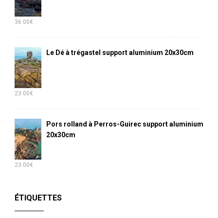
36.00
€
Le Dé à trégastel support aluminium 20x30cm
23.00
€
Pors rolland à Perros-Guirec support aluminium
20x30cm
23.00
€
ÉTIQUETTES