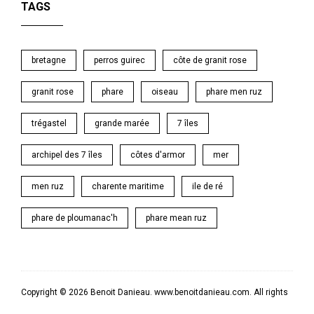
TAGS
bretagne
perros guirec
côte de granit rose
granit rose
phare
oiseau
phare men ruz
trégastel
grande marée
7 îles
archipel des 7 îles
côtes d'armor
mer
men ruz
charente maritime
ile de ré
phare de ploumanac'h
phare mean ruz
Copyright © 2026 Benoit Danieau. www.benoitdanieau.com. All rights