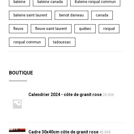
baleine
baleine canada
Baleine rorqual commun
baleine saint laurent
benoit danieau
canada
fleuve
fleuve saint laurent
québec
rorqual
rorqual commun
tadoussac
BOUTIQUE
Calendrier 2024 - côte de granit rose
20.00
€
Cadre 30x40cm côte de granit rose
45.00
€