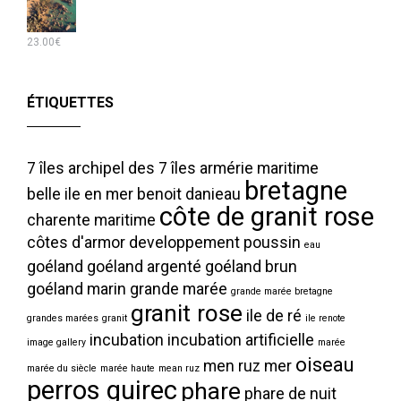
23.00
€
ÉTIQUETTES
7 îles
archipel des 7 îles
armérie maritime
bretagne
belle ile en mer
benoit danieau
côte de granit rose
charente maritime
côtes d'armor
developpement poussin
eau
goéland
goéland argenté
goéland brun
goéland marin
grande marée
grande marée bretagne
granit rose
ile de ré
grandes marées
granit
ile renote
incubation
incubation artificielle
image gallery
marée
oiseau
men ruz
mer
marée du siècle
marée haute
mean ruz
perros guirec
phare
phare de nuit