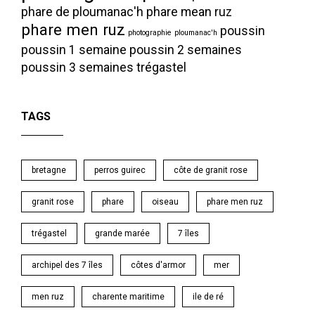
phare de ploumanac'h
phare mean ruz
phare men ruz
poussin
photographie
ploumanac'h
poussin 1 semaine
poussin 2 semaines
poussin 3 semaines
trégastel
TAGS
bretagne
perros guirec
côte de granit rose
granit rose
phare
oiseau
phare men ruz
trégastel
grande marée
7 îles
archipel des 7 îles
côtes d'armor
mer
men ruz
charente maritime
ile de ré