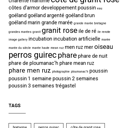
charente maritime
côtes d'armor
developpement poussin
eau
goéland
goéland argenté
goéland brun
goéland marin
grande marée
grande marée bretagne
granit rose
ile de ré
grandes marées
granit
ile renote
incubation
incubation artificielle
image gallery
marée
oiseau
men ruz
mer
marée du siècle
marée haute
mean ruz
perros guirec
phare
phare de nuit
phare de ploumanac'h
phare mean ruz
phare men ruz
poussin
photographie
ploumanac'h
poussin 1 semaine
poussin 2 semaines
poussin 3 semaines
trégastel
TAGS
bretagne
perros guirec
côte de granit rose