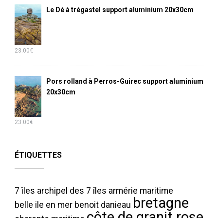
Le Dé à trégastel support aluminium 20x30cm
23.00
€
Pors rolland à Perros-Guirec support aluminium
20x30cm
23.00
€
ÉTIQUETTES
7 îles
archipel des 7 îles
armérie maritime
bretagne
belle ile en mer
benoit danieau
côte de granit rose