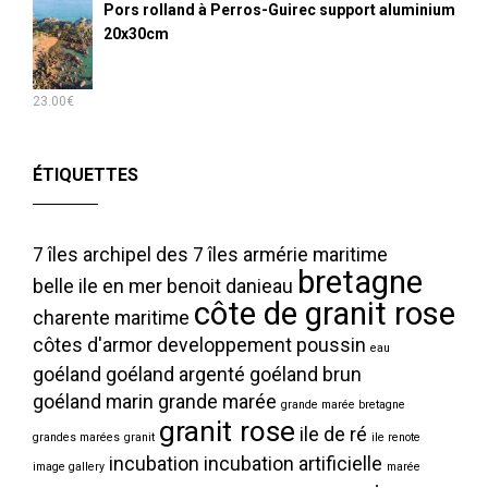
Pors rolland à Perros-Guirec support aluminium
20x30cm
23.00
€
ÉTIQUETTES
7 îles
archipel des 7 îles
armérie maritime
bretagne
belle ile en mer
benoit danieau
côte de granit rose
charente maritime
côtes d'armor
developpement poussin
eau
goéland
goéland argenté
goéland brun
goéland marin
grande marée
grande marée bretagne
granit rose
ile de ré
grandes marées
granit
ile renote
incubation
incubation artificielle
image gallery
marée