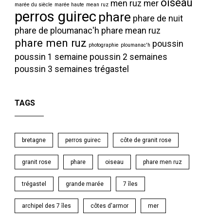
oiseau
men ruz
mer
marée du siècle
marée haute
mean ruz
perros guirec
phare
phare de nuit
phare de ploumanac'h
phare mean ruz
phare men ruz
poussin
photographie
ploumanac'h
poussin 1 semaine
poussin 2 semaines
poussin 3 semaines
trégastel
TAGS
bretagne
perros guirec
côte de granit rose
granit rose
phare
oiseau
phare men ruz
trégastel
grande marée
7 îles
archipel des 7 îles
côtes d'armor
mer