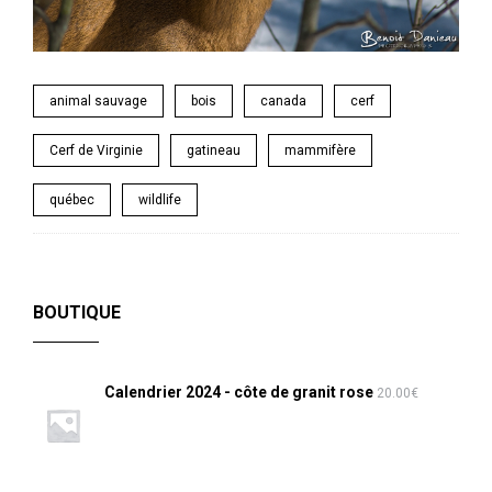
animal sauvage
bois
canada
cerf
Cerf de Virginie
gatineau
mammifère
québec
wildlife
BOUTIQUE
Calendrier 2024 - côte de granit rose
20.00
€