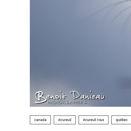
canada
écureuil
écureuil roux
québec