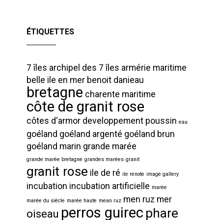
ÉTIQUETTES
7 îles
archipel des 7 îles
armérie maritime
belle ile en mer
benoit danieau
bretagne
charente maritime
côte de granit rose
côtes d'armor
developpement poussin
eau
goéland
goéland argenté
goéland brun
goéland marin
grande marée
grande marée bretagne
grandes marées
granit
granit rose
ile de ré
ile renote
image gallery
incubation
incubation artificielle
marée
men ruz
mer
marée du siècle
marée haute
mean ruz
perros guirec
phare
oiseau