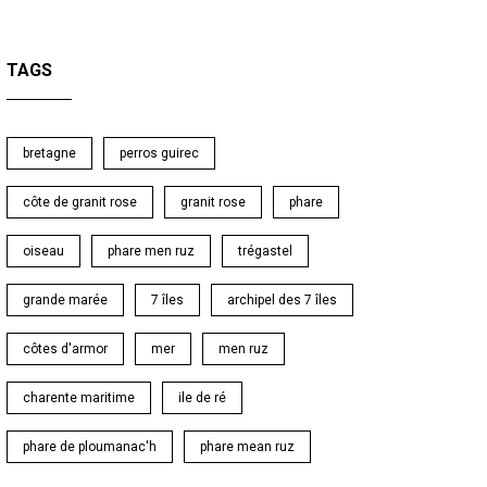
TAGS
bretagne
perros guirec
côte de granit rose
granit rose
phare
oiseau
phare men ruz
trégastel
grande marée
7 îles
archipel des 7 îles
côtes d'armor
mer
men ruz
charente maritime
ile de ré
phare de ploumanac'h
phare mean ruz