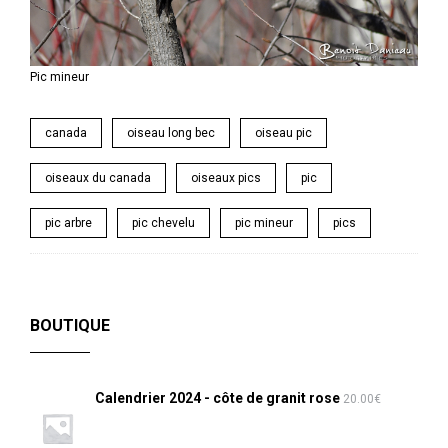
Pic mineur
canada
oiseau long bec
oiseau pic
oiseaux du canada
oiseaux pics
pic
pic arbre
pic chevelu
pic mineur
pics
BOUTIQUE
Calendrier 2024 - côte de granit rose
20.00
€