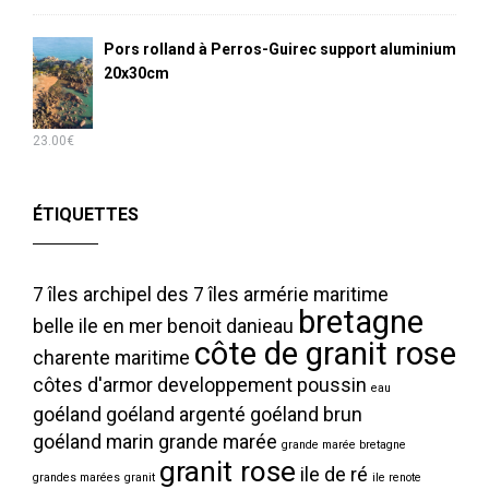
Pors rolland à Perros-Guirec support aluminium
20x30cm
23.00
€
ÉTIQUETTES
7 îles
archipel des 7 îles
armérie maritime
bretagne
belle ile en mer
benoit danieau
côte de granit rose
charente maritime
côtes d'armor
developpement poussin
eau
goéland
goéland argenté
goéland brun
goéland marin
grande marée
grande marée bretagne
granit rose
ile de ré
grandes marées
granit
ile renote