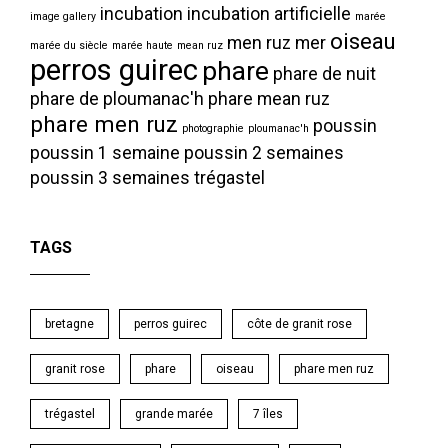
incubation
incubation artificielle
image gallery
marée
oiseau
men ruz
mer
marée du siècle
marée haute
mean ruz
perros guirec
phare
phare de nuit
phare de ploumanac'h
phare mean ruz
phare men ruz
poussin
photographie
ploumanac'h
poussin 1 semaine
poussin 2 semaines
poussin 3 semaines
trégastel
TAGS
bretagne
perros guirec
côte de granit rose
granit rose
phare
oiseau
phare men ruz
trégastel
grande marée
7 îles