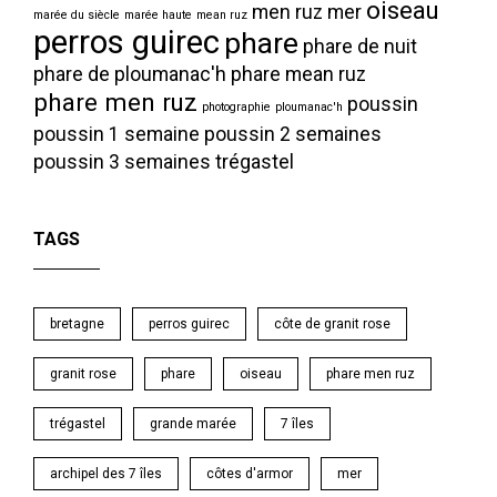
oiseau
men ruz
mer
marée du siècle
marée haute
mean ruz
perros guirec
phare
phare de nuit
phare de ploumanac'h
phare mean ruz
phare men ruz
poussin
photographie
ploumanac'h
poussin 1 semaine
poussin 2 semaines
poussin 3 semaines
trégastel
TAGS
bretagne
perros guirec
côte de granit rose
granit rose
phare
oiseau
phare men ruz
trégastel
grande marée
7 îles
archipel des 7 îles
côtes d'armor
mer