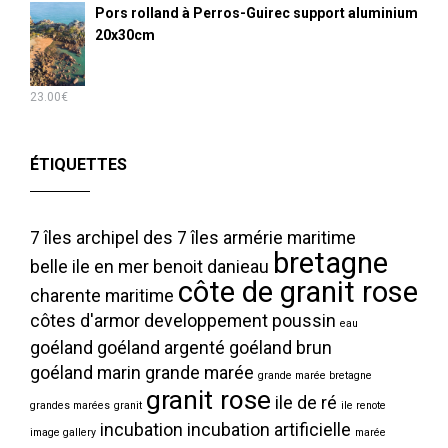
Pors rolland à Perros-Guirec support aluminium
20x30cm
23.00
€
ÉTIQUETTES
7 îles
archipel des 7 îles
armérie maritime
bretagne
belle ile en mer
benoit danieau
côte de granit rose
charente maritime
côtes d'armor
developpement poussin
eau
goéland
goéland argenté
goéland brun
goéland marin
grande marée
grande marée bretagne
granit rose
ile de ré
grandes marées
granit
ile renote
incubation
incubation artificielle
image gallery
marée